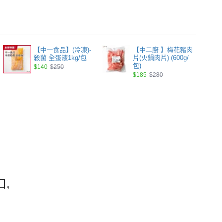
【中一食品】(冷凍)-
【中二廚 】梅花豬肉
殺菌 全蛋液1kg/包
片(火鍋肉片) (600g/
包)
$140
$250
$185
$280
口
,