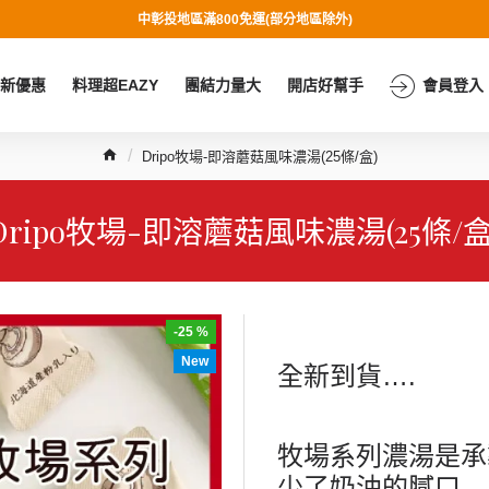
中彰投地區滿800免運(部分地區除外)
新優惠
料理超EAZY
團結力量大
開店好幫手
會員登入
Dripo牧場-即溶蘑菇風味濃湯(25條/盒)
Dripo牧場-即溶蘑菇風味濃湯(25條/盒
-25 %
New
全新到貨
….
牧場系列濃湯是承
少了奶油的膩口
,