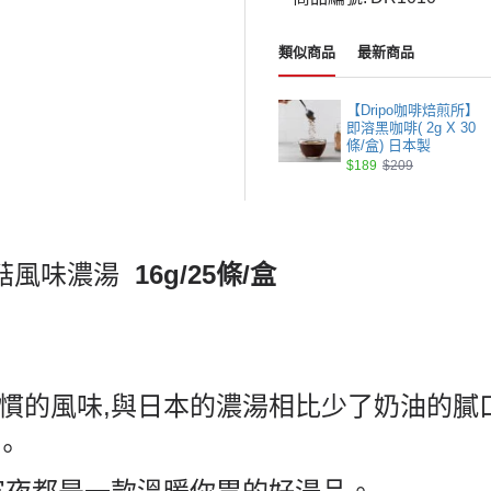
類似商品
最新商品
【Dripo咖啡焙煎所】
即溶黑咖啡( 2g X 30
條/盒) 日本製
$189
$209
菇風味濃湯
16g/25
條
/
盒
慣的風味
,
與日本的濃湯相比少了奶油的膩
。