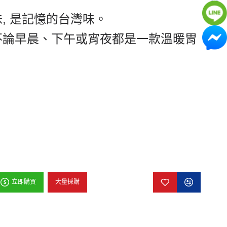
味
,
是記憶的台灣味。
不論早晨、下午或宵夜都是一款溫暖胃
大量採購
立即購買