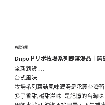
商品介紹
Dripo
ドリポ牧場系列即溶湯品｜
蘑
全新到貨
….
台式風味
牧場系列蘑菇風味濃湯是承襲台灣習
多了香甜
,
鹹甜滋味
,
是記憶的台灣味