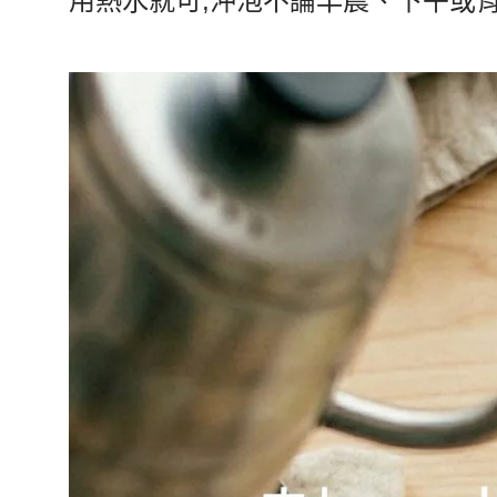
用熱水就可
,
沖泡不論早晨、下午或