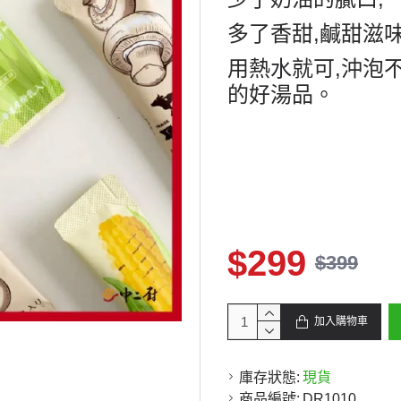
多了香甜
,
鹹甜滋
用熱水就可
,
沖泡
的好湯品。
$299
$399
加入購物車
庫存狀態:
現貨
商品編號:
DR1010