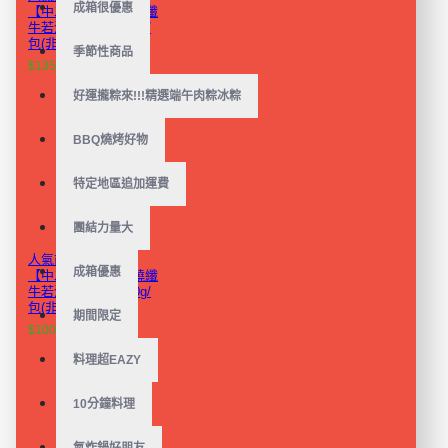
成箱很優惠
【中二廚】蔬饗紅燒纖
牛若湯（全素）440g/
包(非盒裝)
季節性商品
$135
$159
好運攏粽來!!!精選端午肉粽冰粽
BBQ燒烤好物
特定地區追加運費
團結力量大
人氣商品植物蛋白!
成箱優惠
【中二廚】野蔬茄燒纖
牛若湯（全素）440g/
包(非盒裝)
期間限定
$100
$159
料理超EAZY
10分鐘料理