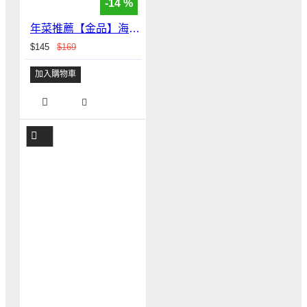
-14 %
年菜推薦【金品】海南雞三角飯糰 （一袋五入）
$145
$169
加入購物車