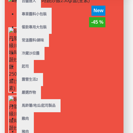
百醬達人
New
專業醬料小包裝
-45 %
餐飲專用大包裝
常溫醬料/調味
冷藏沙拉醬
起司
露營生活2
嚴選炸物
馬鈴薯/地瓜/起司製品
雞肉
豬肉