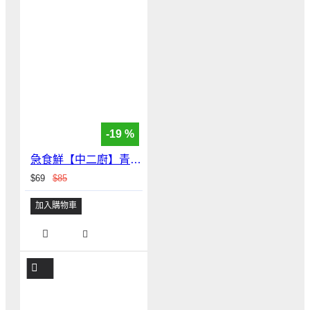
-19 %
急食鮮【中二廚】青蔬培根炒飯(400g)
$69
$85
加入購物車