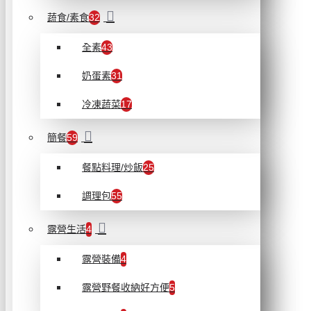
蔬食/素食
32
全素
43
奶蛋素
31
冷凍蔬菜
17
簡餐
59
餐點料理/炒飯
25
調理包
55
露營生活
4
露營裝備
4
露營野餐收納好方便
5