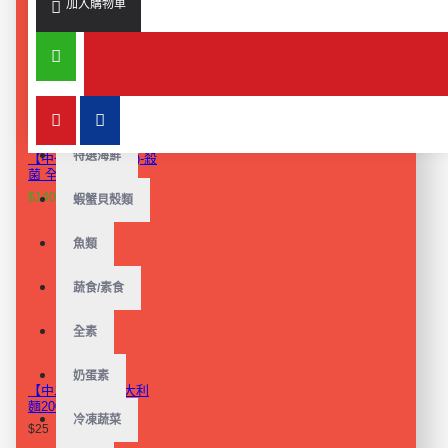
加入購物車
港點
甜點
西式麵包
特選海鮮
【中一食品】(冷凍)-殺
菌 全蛋液1kg/包
$140
$250
蝦蟹貝殼類
魚類
蔬食/素食
全素
奶蛋素
【中二廚 】熟義大利
麵200g/包
冷凍蔬菜
$25