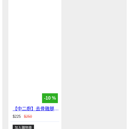
-10 %
【中二廚】去骨雞腿排(4片/包)
$225
$250
加入購物車