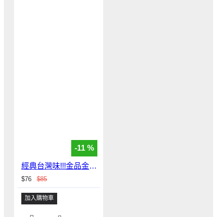
-11 %
經典台灣味!!!金品金瓜炊粉(250g/包)
$76
$85
加入購物車