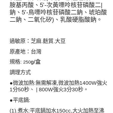
胺基丙酸、
5'-
次黃嘌呤核苷磷酸二
|
鈉、
5'-
鳥嘌呤核苷磷酸二鈉、琥珀酸
二鈉、二氧化矽
)
、乳酸硬脂酸鈉。
過敏原：芝麻.麩質.大豆
原產地：台灣
規格
:
g/
盒
250
調理方式
●微波加熱
:
無需解凍
,
微波加熱
1400W
強火
1
分
50
秒、
| 800W
強火
3
分
30
秒。
●平底鍋
:
(1).
煮水
:
平底鍋加水
150cc,
大火加熱至沸