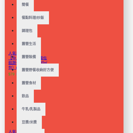
簡餐
餐點料理/炒飯
調理包
露營生活
人氣商品植物蛋白!
露營裝備
【中二廚】法式松露佐
菇蔬牛腱(奶素)（200g/
包）(非盒裝)
露營野餐收納好方便
$79
$119
露營食材
飲品
牛乳/乳製品
豆漿/米漿
人氣商品植物蛋白!