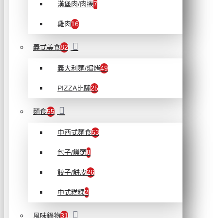
漢堡肉/肉捲
7
雞肉
16
義式美食
82
義大利麵/焗烤
49
PIZZA比薩
25
麵食
55
中西式麵食
53
包子/饅頭
8
餃子/餅皮
26
中式糕粿
2
風味鍋物
31