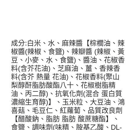
成分
:
白米、水、麻辣醬【棕櫚油、辣
椒醬
(
辣椒、食鹽
)
、辣瓣醬
(
辣椒、黃
豆、小麥、水、食鹽
)
、醬油、花椒香
料
(
含芥花油
)
、芝麻油、薑、香辣香
料
(
含芥 熱量 花油
)
、花椒香料
(
聚山
梨醇酐脂肪酸酯八十、花椒樹脂精
油、丙二醇
)
、抗氧化劑
(
混合 蛋白質
濃縮生育醇
)
】、玉米粒、大豆油、鴻
喜菇、毛豆仁、紅蘿蔔、品質改良劑
【醋酸鈉、脂肪 脂肪 酸蔗糖酯】、
食鹽、調味劑
(
味精、胺基乙酸、
DL-