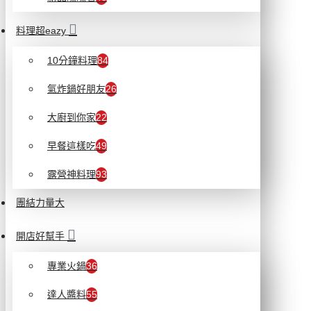
料理超eazy
10分鐘料理
84
氣炸鍋好朋友
26
大廚到你家
22
早餐這樣吃
49
露營神料理
93
團結力量大
開店好幫手
專業火鍋
36
達人醬料
55