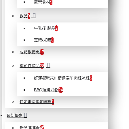
露營食材
9
飲品
9
牛乳/乳製品
2
豆漿/米漿
6
成箱很優惠
17
季節性商品
28
好運攏粽來!!!精選端午肉粽冰粽
5
BBQ燒烤好物
24
特定地區追加運費
1
最新優惠
新品瞧瞧看
45