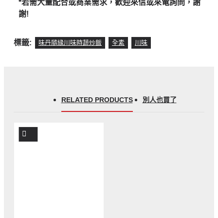
*
若需大量配合或商業需求，歡迎來信或來電詢問，謝
謝
!
標籤:
味丹隨緣川味時蔬炒飯
全素
川味
RELATED PRODUCTS
別人也買了