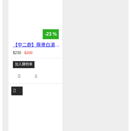
-23 %
【中二廚】豚骨白湯烏龍麵(5入組)
$230
$299
加入購物車