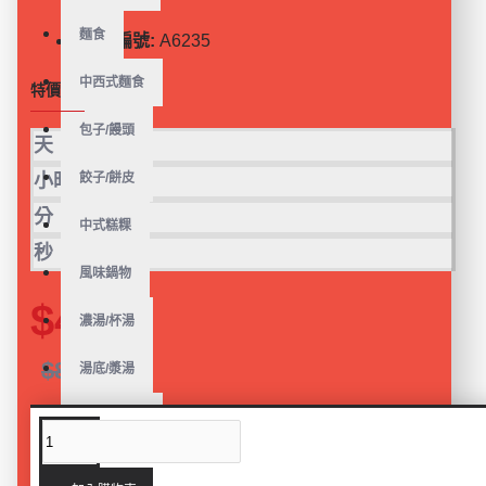
現貨
麵食
商品編號:
A6235
中西式麵食
特價倒數
包子/饅頭
天
餃子/餅皮
小時
分
中式糕粿
秒
風味鍋物
$49
濃湯/杯湯
$89
湯底/漿湯
火鍋好朋友
類似商品
最新商品
人氣點點心