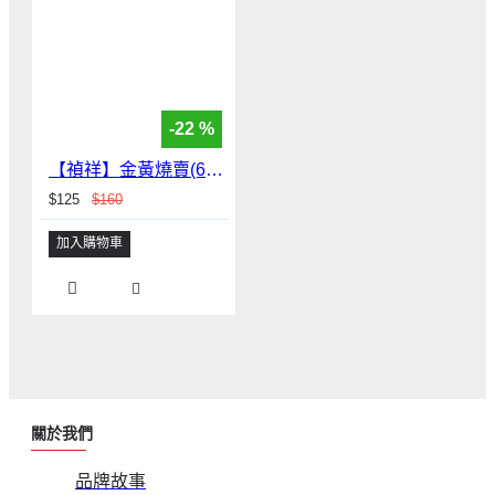
-22 %
【禎祥】金黃燒賣(600g/包)經典港點/網路人氣
$125
$160
加入購物車
關於我們
品牌故事