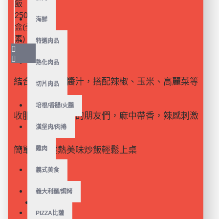
海鮮
特選肉品
熟化肉品
結合隨緣麻辣醬汁，
搭配辣椒、玉米、高麗菜等
切片肉品
配料
培根/香腸/火腿
收服葷素愛吃辣的朋友們，麻中帶香，辣感刺激
漢堡肉/肉捲
但順口
簡單微波覆熱美味炒飯輕鬆上桌
雞肉
義式美食
義大利麵/焗烤
庫存狀態:
PIZZA比薩