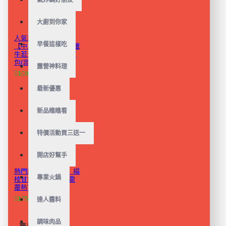
氣炸鍋好朋友
大廚到你家
人氣商品植物蛋白!
早餐這樣吃
【中二廚】甘醇藥膳纖
牛若湯（全素）440g/
包(非盒裝)
露營神料理
$100
$159
最新優惠
新品瞧瞧看
特價活動買三送一
開店好幫手
熱門團購【中二廚】楊
專業火鍋
枝甘露芒果造型包(需
覆熱) 10顆/盒
$175
$299
達人醬料
調味肉品