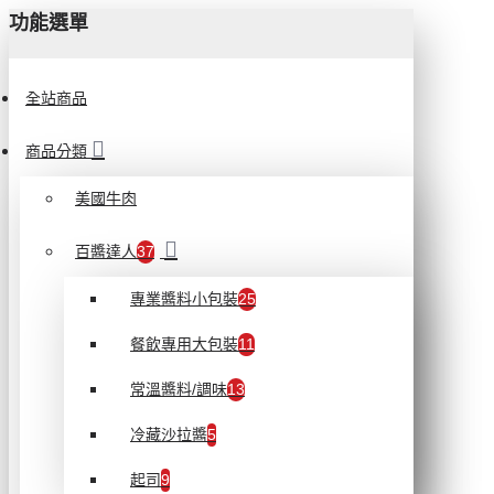
功能選單
全站商品
商品分類
美國牛肉
百醬達人
37
專業醬料小包裝
25
餐飲專用大包裝
11
常溫醬料/調味
13
冷藏沙拉醬
5
起司
9