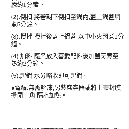
騰約
1
分鐘。
(2).
倒扣
:
將著朝下倒扣至鍋內
,
蓋上鍋蓋燜
煮
5
分鐘。
(3).
攪拌
:
攪拌後蓋上鍋蓋
,
以中小火悶煮
1
分
鐘。
(4).
加料
:
隨興放入喜愛配料後加蓋烹煮至
熟約
2
分鐘。
(5).
起鍋
:
水分略收即可起鍋。
●電鍋
:
無需解凍
,
另裝盛容器或將上蓋封膜
撕開一角
,
隔水加熱。