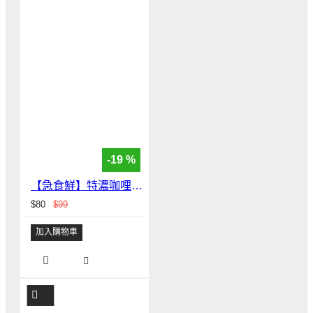
-19 %
【急食鮮】特濃咖哩雞肉焗飯(390g/盒)
$80
$99
加入購物車