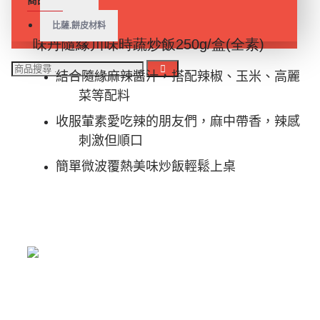
商品介紹
比薩.餅皮材料
味丹隨緣川味時蔬炒飯250g/盒(全素)
結合隨緣麻辣醬汁，
搭配辣椒、玉米、高麗
菜等配料
收服葷素愛吃辣的朋友們，麻中帶香，辣感
刺激但順口
簡單微波覆熱美味炒飯輕鬆上桌