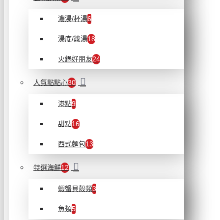
濃湯/杯湯
6
湯底/漿湯
18
火鍋好朋友
24
人氣點點心
30
港點
9
甜點
16
西式麵包
13
特選海鮮
12
蝦蟹貝殼類
3
魚類
5