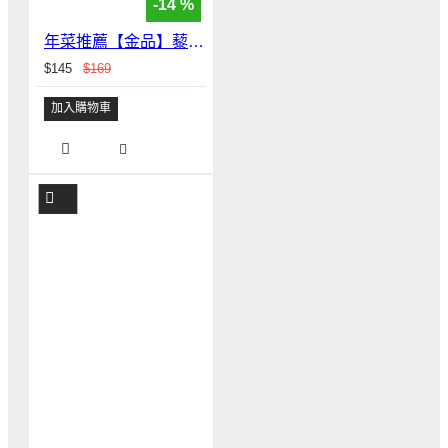
-14 %
年菜推薦【金品】藜麥鮭魚三角飯糰 （一袋五入）
$145
$169
加入購物車