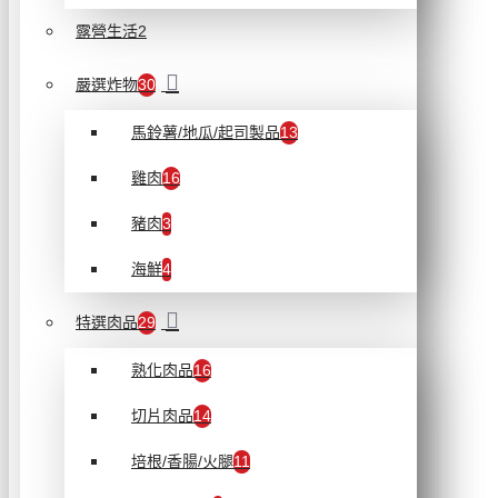
露營生活2
嚴選炸物
30
馬鈴薯/地瓜/起司製品
13
雞肉
16
豬肉
3
海鮮
4
特選肉品
29
熟化肉品
16
切片肉品
14
培根/香腸/火腿
11