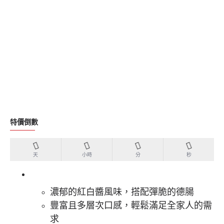
特價倒數
天
小時
分
秒
濃郁的紅白醬風味，搭配彈脆的德腸
豐富且多層次口感，輕鬆滿足全家人的需
求