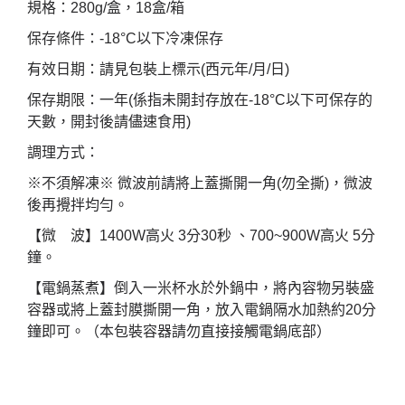
規格：
280g/
盒，
18
盒
/
箱
保存條件：
-18°C
以下冷凍保存
有效日期：請見包裝上標示
(
西元年
/
月
/
日
)
保存期限：一年
(
係指未開封存放在
-18°C
以下可保存的
天數，開封後請儘速食用
)
調理方式：
※
不須解凍
※
微波前請將上蓋撕開一角
(
勿全撕
)
，微波
後再攪拌均勻。
【微
波】
1400W
高火
3
分
30
秒
、
700~900W
高火
5
分
鐘。
【電鍋蒸煮】倒入一米杯水於外鍋中，將內容物另裝盛
容器或將上蓋封膜撕開一角，放入電鍋隔水加熱約
20
分
鐘即可。（本包裝容器請勿直接接觸電鍋底部）