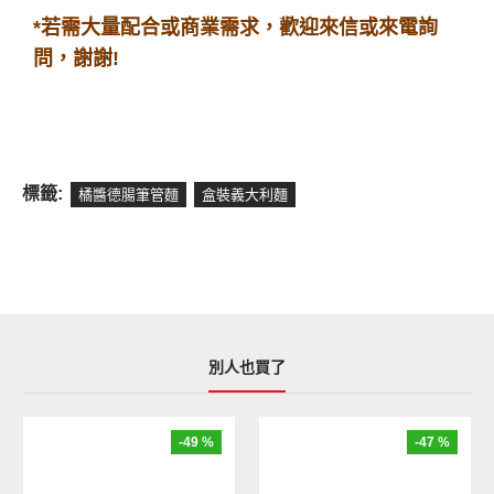
*若需大量
配合或商業需求，歡迎來信或來電詢
問，謝謝!
標籤:
橘醬德腸筆管麵
盒裝義大利麵
別人也買了
-49 %
-47 %