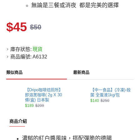
無論是三餐或消夜
都是完美的選擇
$45
$50
庫存狀態:
現貨
商品編號:
A6132
類似商品
最新商品
【Dripo咖啡焙煎所】
【中一食品】(冷凍)-殺
即溶黑咖啡( 2g X 30
菌 全蛋液1kg/包
條/盒) 日本製
$140
$250
$189
$209
商品介紹
濃郁的紅白醬風味，搭配彈脆的德腸