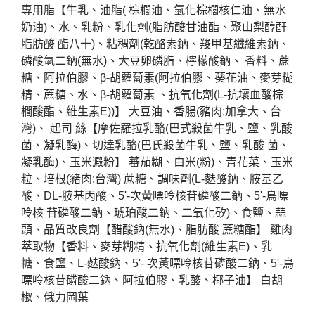
專用脂【牛乳、油脂
(
棕櫚油、氫化棕櫚核仁油、無水
奶油
)
、水、乳粉、乳化劑
(
脂肪酸甘油酯、聚山梨醇酐
脂肪酸
酯八十
)
、粘稠劑
(
乾酪素鈉、羧甲基纖維素鈉、
磷酸氫二鈉
(
無水
)
、大豆卵磷脂、檸檬酸鈉、
香料、蔗
糖、阿拉伯膠、β
-
胡蘿蔔素
(
阿拉伯膠、葵花油、麥芽糊
精、蔗糖、水、β
-
胡蘿蔔素
、抗氧化劑
(L-
抗壞血酸棕
櫚酸酯、維生素
E))
】
大豆油、香腸
(
豬肉
:
加拿大、台
灣
)
、
起司
絲【摩佐羅拉乳酪
(
巴式殺菌牛乳、鹽、乳酸
菌、凝乳酶
)
、切達乳酪
(
巴氏殺菌牛乳、鹽、乳酸
菌、
凝乳酶
)
、玉米澱粉】
蕃茄糊、白米
(
粉
)
、青花菜、玉米
粒、培根
(
豬肉
:
台灣
)
蔗糖、調味劑
(L-
麩酸鈉、胺基乙
酸、
DL-
胺基丙酸、
5'-
次黃嘌呤核苷磷酸二鈉、
5'-
鳥嘌
呤核
苷磷酸二鈉、琥珀酸二鈉、二氧化矽
)
、食鹽、蒜
頭、品質改良劑【醋酸鈉
(
無水
)
、脂肪酸
蔗糖酯】
雞肉
萃取物【香料、麥芽糊精、抗氧化劑
(
維生素
E)
、乳
糖、食鹽、
L-
麩酸鈉、
5'-
次黃嘌呤核苷磷酸二鈉、
5'-
鳥
嘌呤核苷磷酸二鈉、阿拉伯膠、乳酸、椰子油】
白胡
椒、俄力岡葉