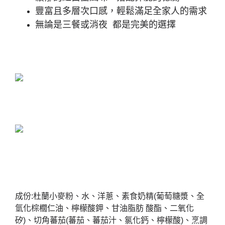
豐富且多層次口感，輕鬆滿足全家人的需求
無論是三餐或消夜
都是完美的選擇
成份
:
杜蘭小麥粉、水、洋蔥、素食奶精
(
葡萄糖漿、全
氫化棕櫚仁油、檸檬酸鉀、甘油脂肪
酸酯、二氧化
矽
)
、切角蕃茄
(
蕃茄、蕃茄汁、氯化鈣、檸檬酸
)
、烹調