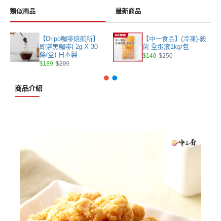
類似商品
最新商品
【Dripo咖啡焙煎所】
【中一食品】(冷凍)-殺
即溶黑咖啡( 2g X 30
菌 全蛋液1kg/包
條/盒) 日本製
$140
$250
$189
$209
商品介紹