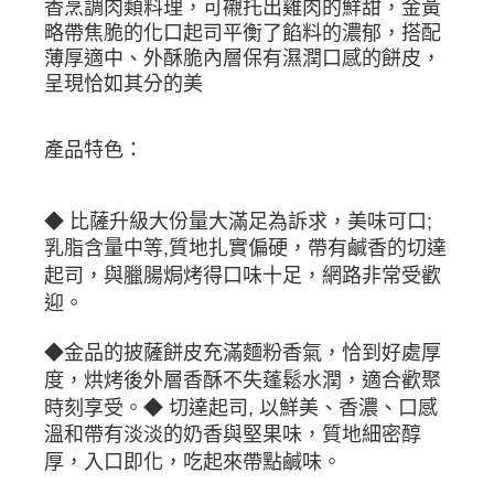
香烹調肉類料理，可襯托出雞肉的鮮甜，金黃
略帶焦脆的化口起司平衡了餡料的濃郁，搭配
薄厚適中、外酥脆內層保有濕潤口感的餅皮，
呈現恰如其分的美
產品特色：
◆ 比薩升級大份量大滿足為訴求，美味可口;
乳脂含量中等,質地扎實偏硬，帶有鹹香的切達
起司，與臘腸焗烤得口味十足，網路非常受歡
迎。
◆金品的披薩餅皮充滿麵粉香氣，恰到好處厚
度，烘烤後外層香酥不失蓬鬆水潤，適合歡聚
時刻享受。◆ 切達起司, 以鮮美、香濃、口感
溫和帶有淡淡的奶香與堅果味，質地細密醇
厚，入口即化，吃起來帶點鹹味。