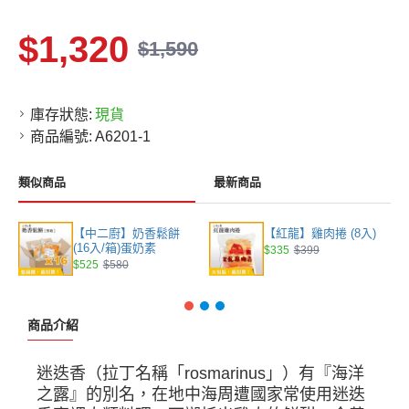
$1,320
$1,590
庫存狀態:
現貨
商品編號:
A6201-1
類似商品
最新商品
【中二廚】奶香鬆餅
【紅龍】雞肉捲 (8入)
(16入/箱)蛋奶素
$335
$399
$525
$580
商品介紹
迷迭香（拉丁名稱「rosmarinus」）有『海洋
之露』的別名，在地中海周遭國家常使用迷迭