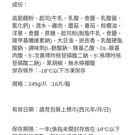
成份：
高筋麵粉、起司(牛乳、乳酸、食鹽、乳酸菌、
氯化鈣)、清水、雞肉、蘑菇、番茄、棕櫚油、
洋蔥、食鹽、蔗糖、起司粉(脫脂牛乳、食鹽、
羧甲基纖維素鈉)、大豆油、迷迭香、乳酸硬脂
酸鈉、調味劑(L-麩酸鈉、胺基乙酸、DL-胺基
丙酸、5'-次黃嘌呤核苷磷酸二鈉、5'-鳥嘌呤核
苷磷酸二鈉)、黑胡椒、無水檸檬酸
保存條件：-18°C以下冷凍保存
規格：245g/片 ;16片/箱
有效日期：請見包裝上標示(西元年/月/日)
保存期限：一年(係指未開封存放在-18°C以下