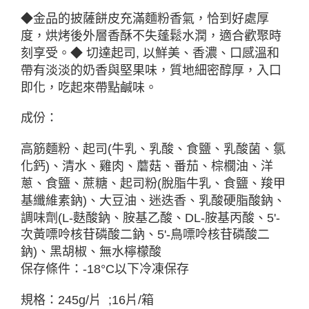
◆金品的披薩餅皮充滿麵粉香氣，恰到好處厚
度，烘烤後外層香酥不失蓬鬆水潤，適合歡聚時
刻享受。◆ 切達起司, 以鮮美、香濃、口感溫和
帶有淡淡的奶香與堅果味，質地細密醇厚，入口
即化，吃起來帶點鹹味。
成份：
高筋麵粉、起司(牛乳、乳酸、食鹽、乳酸菌、氯
化鈣)、清水、雞肉、蘑菇、番茄、棕櫚油、洋
蔥、食鹽、蔗糖、起司粉(脫脂牛乳、食鹽、羧甲
基纖維素鈉)、大豆油、迷迭香、乳酸硬脂酸鈉、
調味劑(L-麩酸鈉、胺基乙酸、DL-胺基丙酸、5'-
次黃嘌呤核苷磷酸二鈉、5'-鳥嘌呤核苷磷酸二
鈉)、黑胡椒、無水檸檬酸
保存條件：-18°C以下冷凍保存
規格：245g/片 ;16片/箱