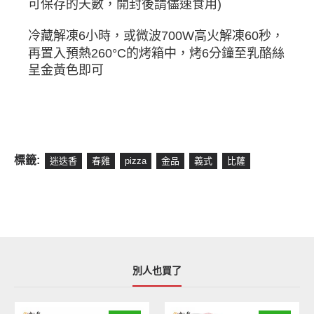
可保存的天數，開封後請儘速食用)
冷藏解凍6小時，或微波700W高火解凍60秒，
再置入預熱260°C的烤箱中，烤6分鐘至乳酪絲
呈金黃色即可
標籤:
迷迭香
春雞
pizza
金品
義式
比薩
別人也買了