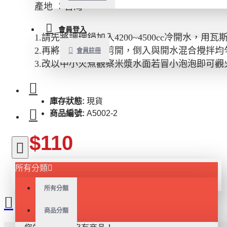
產地 ：台灣
會員登入
1.請先將調理鍋加入4200~4500cc冷開水，用
2.再將本產品包裝剪開，倒入與開水混合攪拌均
會員註冊
3.改以中小火煮觀察米漿水面若冒小泡泡即可觀
庫存狀態:
現貨
商品編號:
A5002-2
$110
$130
所有分類
所有分類
商品分類
加入購物車