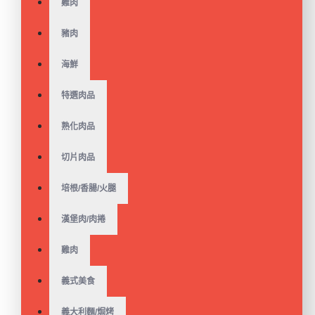
雞肉
【金品】無糖生豆漿(高
濃度)(1.5g/包)
$49
$80
豬肉
海鮮
特選肉品
【金品】薏仁漿(高濃度)
熟化肉品
(500克/包)奶素
$65
$80
切片肉品
培根/香腸/火腿
漢堡肉/肉捲
【金品】非基改生豆漿
(有糖)(1.5kg/包)
雞肉
$65
$80
義式美食
義大利麵/焗烤