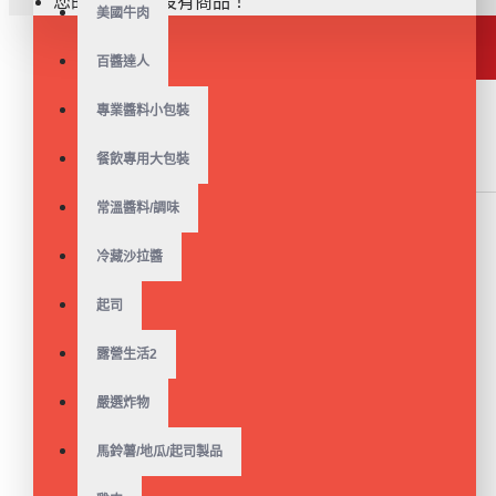
您的購物車內沒有商品！
美國牛肉
大量採購
立即購買
百醬達人
專業醬料小包裝
餐飲專用大包裝
類似商品
最新商品
常溫醬料/調味
冷藏沙拉醬
起司
【金品】有糖生豆漿(高
濃度)(1.4kg/包)
露營生活2
$55
$75
嚴選炸物
馬鈴薯/地瓜/起司製品