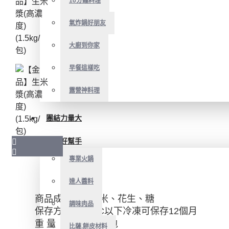
10分鐘料理
氣炸鍋好朋友
大廚到你家
早餐這樣吃
露營神料理
團結力量大
開店好幫手
專業火鍋
達人醬料
商品成分：水、米、花生、糖
調味肉品
保存方式：-18°C以下冷凍可保存12個月
重 量 ：1500公克/包
比薩.餅皮材料