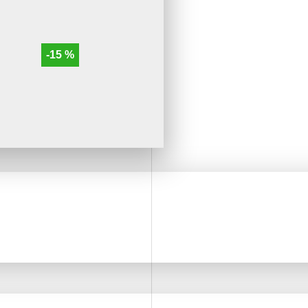
-15 %