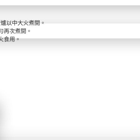
瓦斯爐以中大火煮開。
勻再次煮開。
火食用。