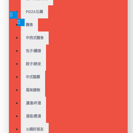
【金品】非基改生豆漿
PIZZA比薩
(無糖)(1.5kg/包)
$65
$80
麵食
中西式麵食
包子/饅頭
餃子/餅皮
人氣商品植物蛋白!【中
二廚】法式松露佐菇蔬
中式糕粿
牛腱(奶素)（200g/包）
(非盒裝)
$79
$119
風味鍋物
濃湯/杯湯
湯底/漿湯
人氣商品植物蛋白!【中
火鍋好朋友
二廚】蔬饗紅燒纖牛若