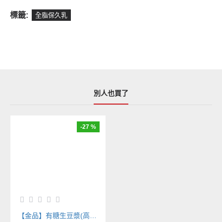
標籤:
全脂保久乳
別人也買了
-27 %
【金品】有糖生豆漿(高濃度)(1.4kg/包)