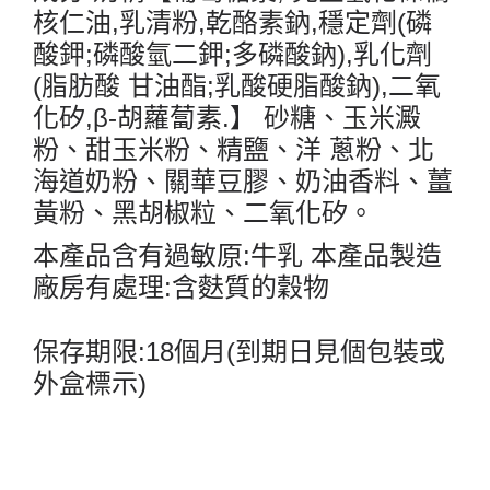
核仁油
,
乳清粉
,
乾酪素鈉
,
穩定劑
(
磷
酸鉀
;
磷酸氫二鉀
;
多磷酸鈉
),
乳化劑
(
脂肪酸 甘油酯
;
乳酸硬脂酸鈉
),
二氧
化矽
,
β
-
胡蘿蔔素
.
】 砂糖、玉米澱
粉、甜玉米粉、精鹽、洋 蔥粉、北
海道奶粉、關華豆膠、奶油香料、薑
黃粉、黑胡椒粒、二氧化矽。
本產品含有過敏原
:
牛乳 本產品製造
廠房有處理
:
含麩質的穀物
保存期限
:18
個月
(
到期日見個包裝或
外盒標示
)