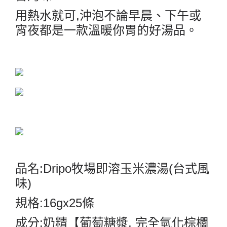
用熱水就可
,
沖泡不論早晨、下午或
宵夜都是一款溫暖你胃的好湯品。
品名
:Dripo
牧場即溶玉米濃湯
(
台式風
味
)
規格
:16gx25
條
成分
:
奶精【葡萄糖漿
,
完全氫化棕櫚