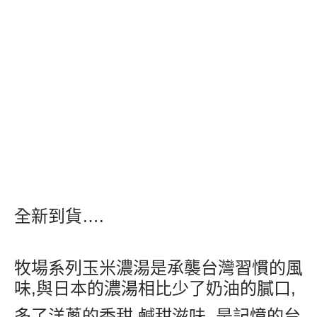
全新到貨
….
牧場系列玉米濃湯是承襲台灣習慣的風
味
,
與日本的濃湯相比少了奶油的膩口
,
多了洋蔥的香甜
,
鹹甜滋味
,
是記憶的台