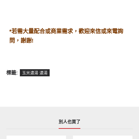
*若需大量
配合或商業需求，歡迎來信或來電詢
問，謝謝!
標籤:
玉米濃湯 濃湯
別人也買了