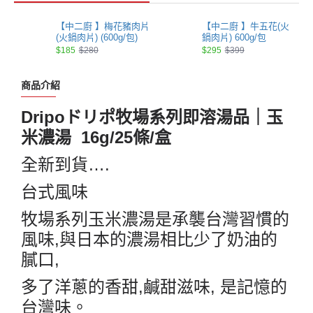
【中二廚 】梅花豬肉片
【中二廚 】牛五花(火
(火鍋肉片) (600g/包)
鍋肉片) 600g/包
$185
$280
$295
$399
商品介紹
Dripo
ドリポ牧場系列即溶湯品｜玉
米濃湯
16g/25
條
/
盒
全新到貨
….
台式風味
牧場系列玉米濃湯是承襲台灣習慣的
風味
,
與日本的濃湯相比少了奶油的
膩口
,
多了洋蔥的香甜
,
鹹甜滋味
,
是記憶的
台灣味。