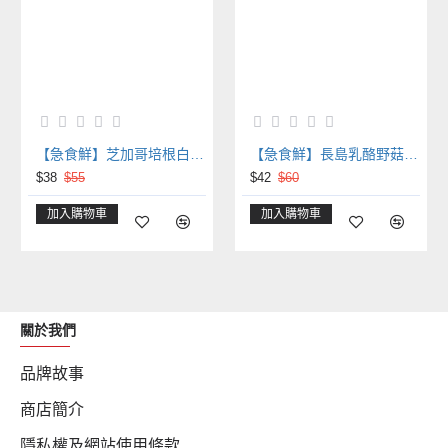
【急食鮮】芝加哥培根白醬義大利麵 (310g/包)
【急食鮮】長島乳酪野菇雞肉麵(320g)
$38
$55
$42
$60
加入購物車
加入購物車
關於我們
品牌故事
商店簡介
隱私權及網站使用條款