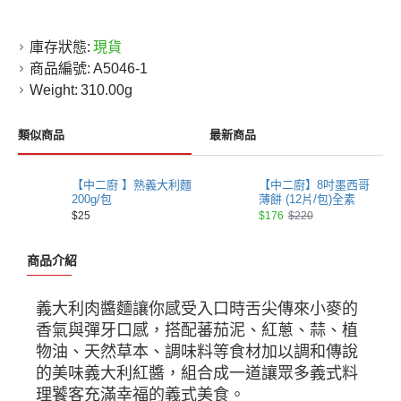
庫存狀態:
現貨
商品編號:
A5046-1
Weight:
310.00g
類似商品
最新商品
【中二廚 】熟義大利麵
【中二廚】8吋墨西哥
200g/包
薄餅 (12片/包)全素
$25
$176
$220
商品介紹
義大利肉醬麵讓你感受入口時舌尖傳來小麥的
香氣與彈牙口感，搭配蕃茄泥、紅蔥、蒜、植
物油、天然草本、調味料等食材加以調和傳說
的美味義大利紅醬，組合成一道讓眾多義式料
理饕客充滿幸福的義式美食。