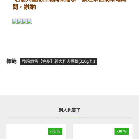
問，謝謝!
標籤:
整箱銷售【金品】義大利肉醬麵(310g/包)
別人也買了
-31 %
-30 %