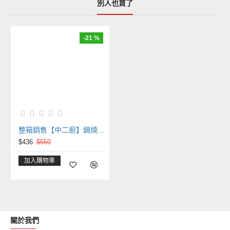
別人也買了
-21 %
整箱銷售【中二廚】鍋燒意麵(50包/箱)無調味包/常溫商品
$436
$550
加入購物車
關於我們