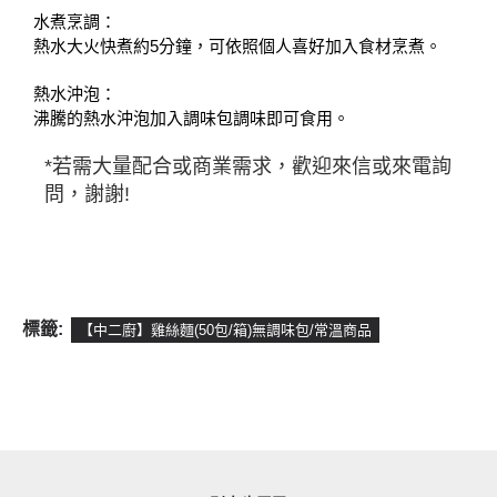
水煮烹調：
熱水大火快煮約5分鐘，可依照個人喜好加入食材烹煮。
熱水沖泡：
沸騰的熱水沖泡加入調味包調味即可食用。
*若需大量配合或商業需求，歡迎來信或來電詢
問，謝謝!
標籤:
【中二廚】雞絲麵(50包/箱)無調味包/常溫商品