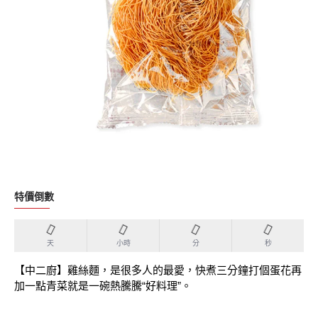
特價倒數
天
小時
分
秒
【中二廚】雞絲麵，是很多人的最愛，快煮三分鐘打個蛋花再
加一點青菜就是一碗熱騰騰“好料理”。