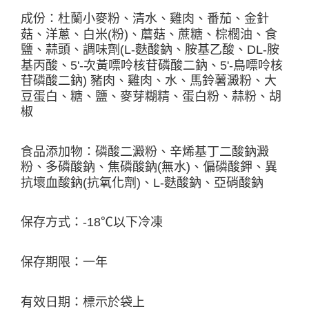
成份：杜蘭小麥粉、清水、雞肉、番茄、金針
菇、洋蔥、白米(粉)、蘑菇、蔗糖、棕櫚油、食
鹽、蒜頭、調味劑(L-麩酸鈉、胺基乙酸、DL-胺
基丙酸、5'-次黃嘌呤核苷磷酸二鈉、5'-鳥嘌呤核
苷磷酸二鈉) 豬肉、雞肉、水、馬鈴薯澱粉、大
豆蛋白、糖、鹽、麥芽糊精、蛋白粉、蒜粉、胡
椒
食品添加物：磷酸二澱粉、辛烯基丁二酸鈉澱
粉、多磷酸鈉、焦磷酸鈉(無水)、偏磷酸鉀、異
抗壞血酸鈉(抗氧化劑)、L-麩酸鈉、亞硝酸鈉
保存方式：-18℃以下冷凍
保存期限：一年
有效日期：標示於袋上