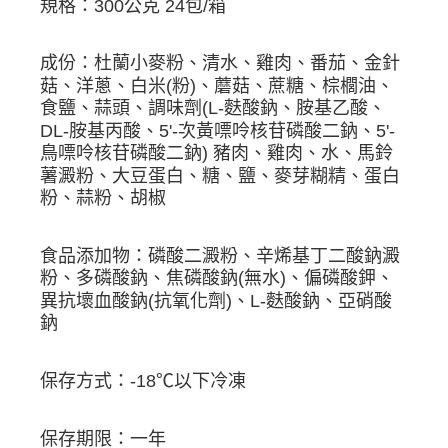
規格：300公克 24包/箱
成份：杜蘭小麥粉、清水、雞肉、番茄、金針
菇、洋蔥、白米(粉)、蘑菇、蔗糖、棕櫚油、
食鹽、蒜頭、調味劑(L-麩酸鈉、胺基乙酸、
DL-胺基丙酸、5'-次黃嘌呤核苷磷酸二鈉、5'-
鳥嘌呤核苷磷酸二鈉) 豬肉、雞肉、水、馬鈴
薯澱粉、大豆蛋白、糖、鹽、麥芽糊精、蛋白
粉、蒜粉、胡椒
食品添加物：磷酸二澱粉、辛烯基丁二酸鈉澱
粉、多磷酸鈉、焦磷酸鈉(無水)、偏磷酸鉀、
異抗壞血酸鈉(抗氧化劑)、L-麩酸鈉、亞硝酸
鈉
保存方式：-18℃以下冷凍
保存期限：一年