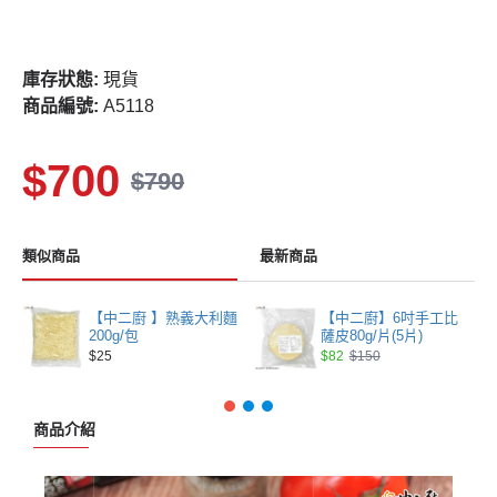
庫存狀態:
現貨
商品編號:
A5118
$700
$790
類似商品
最新商品
【中二廚 】熟義大利麵
【中二廚】6吋手工比
200g/包
薩皮80g/片(5片)
$25
$82
$150
商品介紹