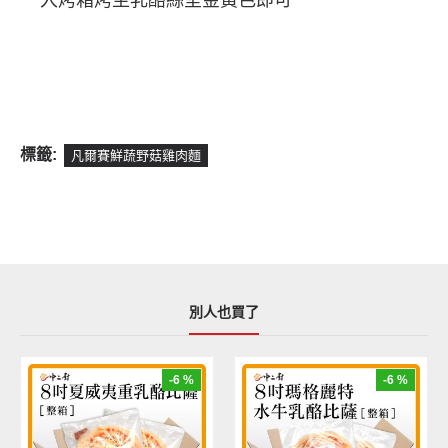
標籤:
凡爾賽鮮蔬野菇雞肉麵
別人也買了
-6 %
-6 %