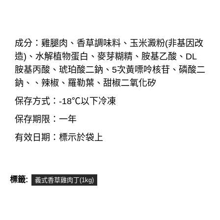
成分
：
雞腿肉、香草調味料
、玉米澱粉(非基因改
造)
、水解植物蛋白
、
麥芽糊精
、胺基乙酸
、DL
胺基丙酸
、琥珀酸二鈉
、
5次黃嘌呤核苷
、
磷酸二
鈉
、
、
辣椒
、
羅勒葉
、甜椒二氧化矽
保存方式：-18℃以下冷凍
保存期限：一年
有效日期：標示於袋上
標籤:
義式香草雞肉丁(1kg)