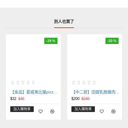
別人也買了
-29 %
-20 %
【金品】夏威夷比薩pizza（長圓）
【中二廚】田園乳酪雞肉捲 (135g/4入)
$32
$45
$200
$249
加入購物車
加入購物車