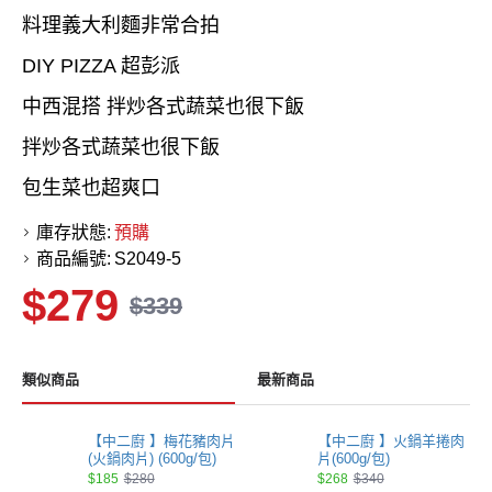
料理義大利麵非常合拍
DIY PIZZA 超彭派
中西混搭 拌炒各式蔬菜也很下飯
拌炒各式蔬菜也很下飯
包生菜也超爽口
庫存狀態:
預購
商品編號:
S2049-5
$279
$339
類似商品
最新商品
【中二廚 】梅花豬肉片
【中二廚 】火鍋羊捲肉
(火鍋肉片) (600g/包)
片(600g/包)
$185
$280
$268
$340