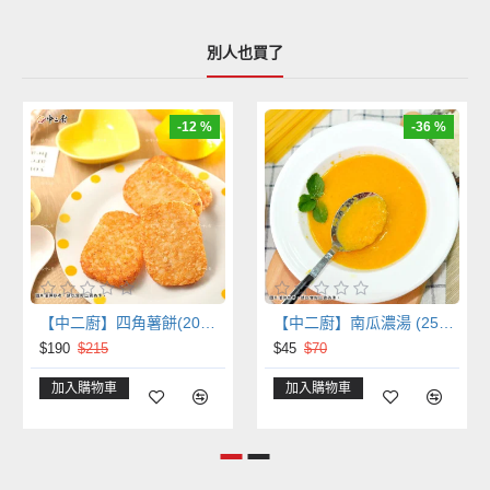
別人也買了
-12 %
-36 %
【中二廚】四角薯餅(20片/包)
【中二廚】南瓜濃湯 (250g)
$190
$215
$45
$70
加入購物車
加入購物車