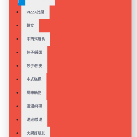
$237
$240
PIZZA比薩
麵食
中西式麵食
人氣商品植物蛋白!【中
包子/饅頭
二廚】法式松露佐菇蔬
牛腱(奶素)（200g/包）
(非盒裝)
餃子/餅皮
$79
$119
中式糕粿
風味鍋物
濃湯/杯湯
人氣商品植物蛋白!【中
二廚】蔬饗紅燒纖牛若
湯（全素）440g/包(非盒
湯底/漿湯
裝)
$135
$159
火鍋好朋友