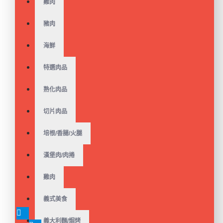
雞肉
好運攏粽來!肉粽熱銷中!
豬肉
【中二廚】豬肉蛋黃一
口粽(40g/粒)(10粒/串)
海鮮
$200
$299
特選肉品
熟化肉品
好運攏粽來!肉粽熱銷中!
切片肉品
【中二廚】香腸蛋黃一
口粽(40g/粒)(10粒/串)
培根/香腸/火腿
$200
$299
漢堡肉/肉捲
雞肉
好運攏粽來!肉粽熱銷中!
義式美食
【中二廚】香菇肉粽
(145g/粒)(5粒/袋)
義大利麵/焗烤