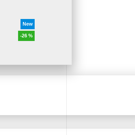
New
-26 %