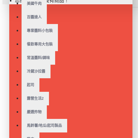
您的購物車內沒有商品！
美國牛肉
百醬達人
專業醬料小包裝
餐飲專用大包裝
好運攏粽來!肉粽熱銷中!
【中二廚】三寶蛋黃肉
粽(170g/粒)(5粒/袋)
常溫醬料/調味
$305
$315
冷藏沙拉醬
起司
露營生活2
好運攏粽來!肉粽熱銷中!
【中二廚】素菜粽(160g/
粒)(5粒/袋)
嚴選炸物
$247
$255
馬鈴薯/地瓜/起司製品