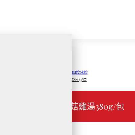
商品分類
季節性商品
好運攏粽來!!!精選端午肉粽冰粽
【捷康】竹笙香菇雞湯380g/包
【捷康】竹笙香菇雞湯380g/包