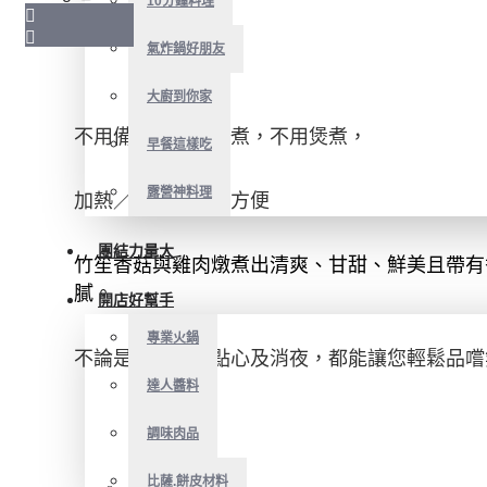
10分鐘料理
氣炸鍋好朋友
大廚到你家
不用備料，不用燉煮，不用煲煮，
早餐這樣吃
露營神料理
加熱／拆包微波超方便
團結力量大
竹笙香菇與雞肉燉煮出清爽、甘甜、鮮美且帶有
膩。
開店好幫手
專業火鍋
不論是當正餐或點心及消夜，都能讓您輕鬆品嚐
達人醬料
調味肉品
比薩.餅皮材料