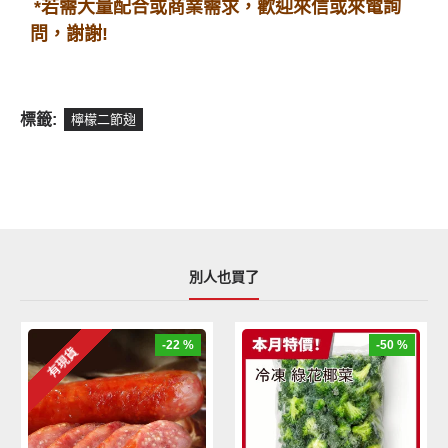
*若需大量
配合或商業需求，歡迎來信或來電詢
問，謝謝!
標籤:
檸檬二節翅
別人也買了
-22 %
-50 %
有現貨