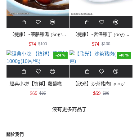
【捷康】-藥膳雞湯 380g/包
【捷康】-宮保雞丁 300g/包
$74
$74
$100
$100
-24 %
-40 %
經典小吃!【禎祥】蘿蔔糕1000g(10片/包)
【欣光】沙茶豬肉( 300g/包)
$65
$59
$85
$99
沒有更多商品了
關於我們