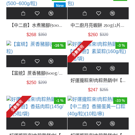
New
【中二廚】水煮豬腳(500~600g/粒)
中二廚月亮蝦餅 250g(2片/包)
$268
$260
$350
$320
-16 %
-3 %
全數售完
【富統】蔗香豬腳(600g/粒)
好運攏粽來!肉粽熱銷中!【中二廚】素菜粽(160g/粒)(5粒/袋)
$250
$299
$247
$255
-1 %
-33 %
全數售完