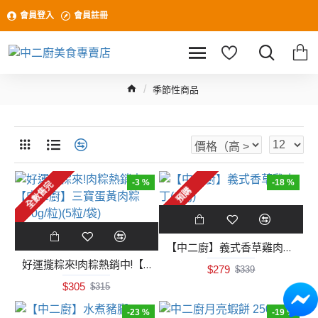
會員登入
會員註冊
季節性商品
-3 %
-18 %
全數售完
預購
【中二廚】義式香草雞肉丁(1kg)
好運攏粽來!肉粽熱銷中!【中二廚】三寶蛋黃肉粽(170g/粒)(5粒/袋)
$279
$339
$305
$315
-23 %
-19 %