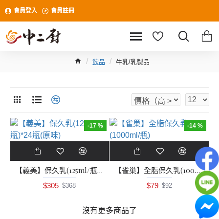
會員登入
會員註冊
飲品
牛乳/乳製品
-17 %
-14 %
【義美】保久乳(125ml/瓶)*24瓶(原味)
【雀巢】全脂保久乳(1000ml/瓶)
$305
$79
$368
$92
沒有更多商品了