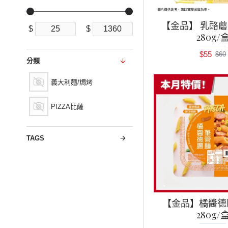
【金品】 乳酪
$
$
280g/
$55
$60
分類
義大利麵/焗烤
PIZZA比薩
TAGS
【金品】橘醬德
280g/