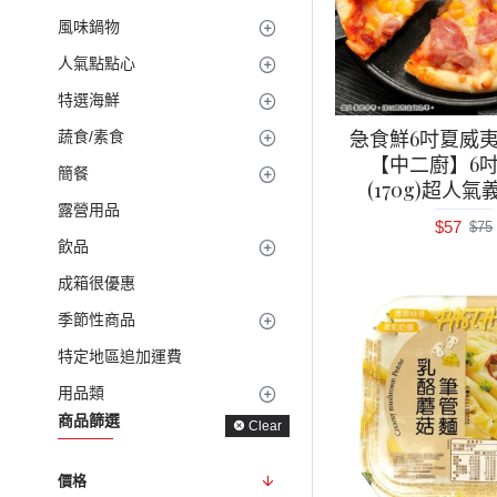
風味鍋物
人氣點點心
特選海鮮
急食鮮6吋夏威
蔬食/素食
【中二廚】6
簡餐
(170g)超人
露營用品
$57
$75
飲品
成箱很優惠
季節性商品
特定地區追加運費
用品類
商品篩選
Clear
價格