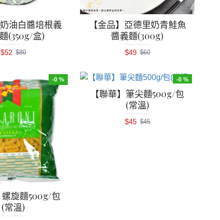
】奶油白醬培根義
【金品】亞德里奶青鮭魚
(350g/盒)
醬義麵(300g)
$52
$49
$80
$60
-0 %
-0 %
【聯華】筆尖麵500g/包
(常溫)
$45
$45
螺旋麵500g/包
(常溫)