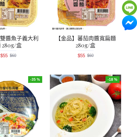
】雙醬魚子義大利
【金品】蕃茄肉醬寬扁麵
 280g/盒
280g/盒
$55
$55
$60
$60
-35 %
-18 %