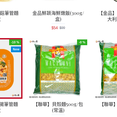
蘑菇筆管麵
金品鮮蔬海鮮燉飯(300g/
【金品
盒
盒)
大利麵
$54
$99
-10 %
-0 %
New
腸筆管麵
【聯華】貝殼麵500g/包
【聯華】
盒
(常溫)