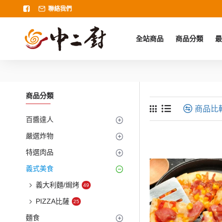
聯絡我們
全站商品
商品分類
最
商品分類
商品比
百醬達人
嚴選炸物
特選肉品
義式美食
義大利麵/焗烤
49
PIZZA比薩
25
麵食