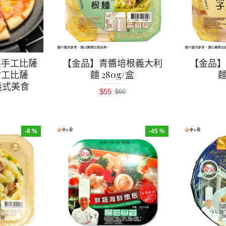
夷手工比薩
【金品】青醬培根義大利
【金品
吋工比薩
麵 280g/盒
麵
氣義式美食
$55
$60
-8 %
-45 %