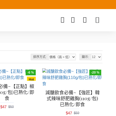
排序方式:
顯示:
-6 %
-20 %
Hot
必備~【正點】椒
00g/包)已熟化/即
減醣飲食必備~【強匠】韓
食
式辣味舒肥雞胸(110g/包)
已熟化/即食
$47
$50
$47
$59