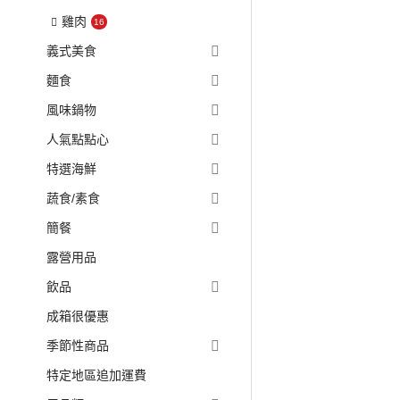
雞肉
16
義式美食
麵食
風味鍋物
人氣點點心
特選海鮮
蔬食/素食
簡餐
露營用品
飲品
成箱很優惠
季節性商品
特定地區追加運費