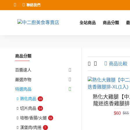
聯絡我們
全站商品
商品分類
最
商品分類
商品比較
百醬達人
嚴選炸物
特選肉品
熟化大雞腿【中
熟化肉品
16
龍迷迭香雞腿排-X
切片肉品
14
$60
$65
培根/香腸/火腿
11
漢堡肉/肉捲
7