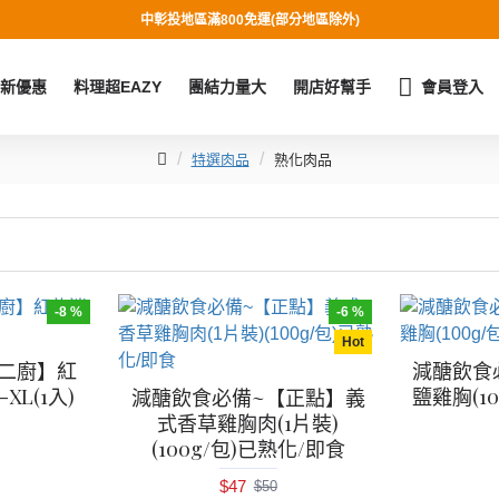
中彰投地區滿800免運(部分地區除外)
新優惠
料理超EAZY
團結力量大
開店好幫手
會員登入
特選肉品
熟化肉品
-8 %
-6 %
Hot
二廚】紅
減醣飲食
L(1入)
鹽雞胸(1
減醣飲食必備~【正點】義
式香草雞胸肉(1片裝)
(100g/包)已熟化/即食
$47
$50