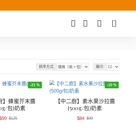
排序方式:
顯示:
-21 %
-15 %
廚】蜂蜜芥末醬
【中二廚】素水果沙拉醬
00g/包)奶素
(500g/包)奶素
$99
$84
$125
$99