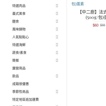
特選肉品
【中二廚】法
義式美食
(500g/包
麵食
$60
$88
風味鍋物
人氣點點心
特選海鮮
蔬食/素食
簡餐
露營用品
飲品
成箱很優惠
季節性商品
特定地區追加運費