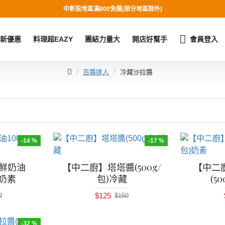
中彰投地區滿800免運(部分地區除外)
新優惠
料理超EAZY
團結力量大
開店好幫手
會員登入
百醬達人
冷藏沙拉醬
-14 %
-17 %
鮮奶油
【中二廚】塔塔醬(500g/
【中二
瓶奶素
包)冷藏
(5
$125
9
$150
-32 %