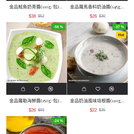
金品鮭魚奶青醬(110g/包)冷凍醬
金品羅馬香料奶油醬(145g/包)冷凍醬
$38
$26
$52
$30
-56 %
-37 %
Hot
金品羅勒海鮮醬(150g/包)冷凍醬
金品奶油風味培根醬(110g/包)冷凍醬
$26
$22
$59
$35
-24 %