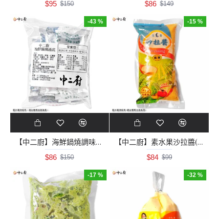
$95
$86
$150
$149
-43 %
-15 %
【中二廚】海鮮鍋燒調味湯底包(25小包/袋)
【中二廚】素水果沙拉醬(500g/包)奶素
$86
$84
$150
$99
-17 %
-32 %