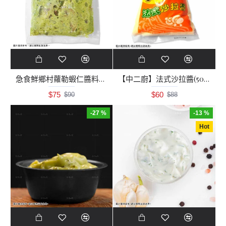
急食鮮鄉村蘿勒蝦仁醬料包(250g)冷凍醬
【中二廚】法式沙拉醬(500g/包)蛋素
$75
$60
$90
$88
-27 %
-13 %
Hot