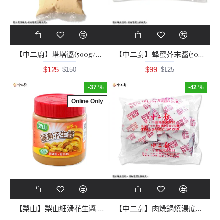
【中二廚】塔塔醬(500g/包)冷藏
【中二廚】蜂蜜芥末醬(500g/包)奶素
$125
$99
$150
$125
-37 %
-42 %
Online Only
【梨山】梨山細滑花生醬 ( 340g)純素
【中二廚】肉燥鍋燒湯底調味包(25包/袋)