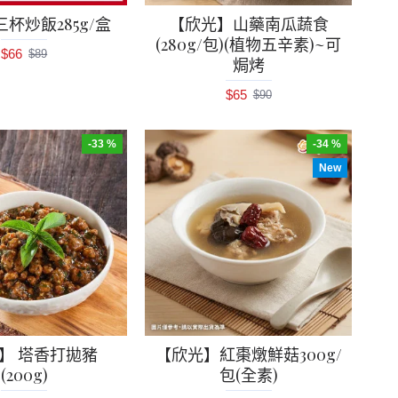
杯炒飯285g/盒
【欣光】山藥南瓜蔬食
(280g/包)(植物五辛素)~可
$66
$89
焗烤
$65
$90
-33 %
-34 %
New
】 塔香打拋豬
【欣光】紅棗燉鮮菇300g/
(200g)
包(全素)