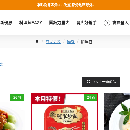
中彰投地區滿800免運(部分地區除外)
新優惠
料理超EAZY
團結力量大
開店好幫手
會員登入
商品分類
簡餐
調理包
較
載入上一頁商品
-26 %
-24 %