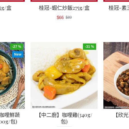
75g/盒
桂冠-蝦仁炒飯275g/盒
桂冠-素三
$66
$89
-27 %
-31 %
New
咖哩鮮蔬
【中二廚】咖哩雞(340g/
【欣光
00g/包)
包)