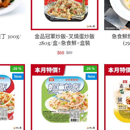
 300g/
金品冠軍炒飯-叉燒蛋炒飯
急食鮮
280g/盒#急食鮮#盒裝
(2
$68
$89
-26 %
-26 %
New
New