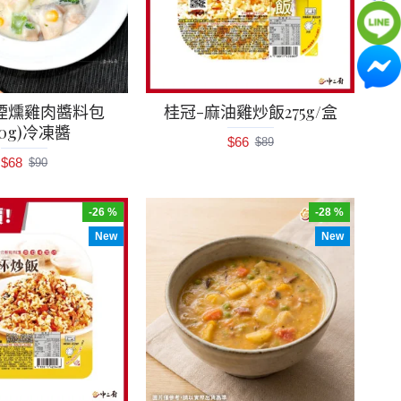
煙燻雞肉醬料包
桂冠-麻油雞炒飯275g/盒
50g)冷凍醬
$66
$89
$68
$90
-26 %
-28 %
New
New