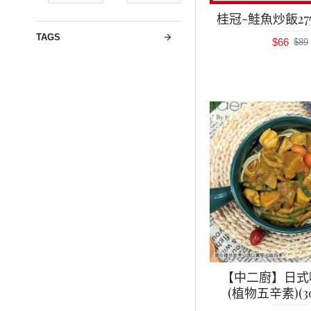
桂冠-鮭魚炒飯2
TAGS
$66
$89
【中二廚】日式
(植物五辛素)(3