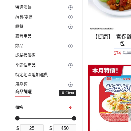
特選海鮮
蔬食/素食
簡餐
【捷康】-宮保雞丁
露營用品
包
飲品
$74
$100
成箱很優惠
季節性商品
特定地區追加運費
用品類
商品篩選
Clear
價格
$
$