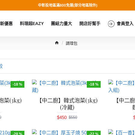
中彰投地區滿800免運(部分地區除外)
新優惠
料理超EAZY
團結力量大
開店好幫手
會員登入
調理包
較
-18 %
-18 %
(3kg)
【中二廚】韓式泡菜(3kg)
【中二
(冷藏)
$450
0
$550
-28 %
-22 %