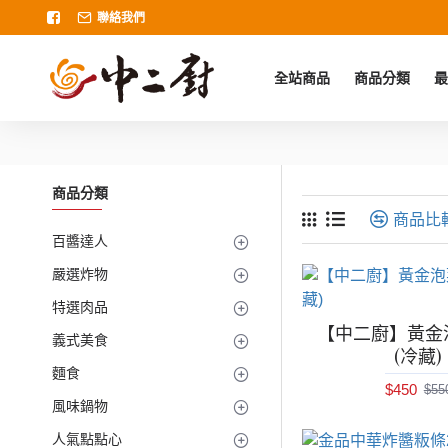
聯絡我們
全站商品
商品分類
最
商品分類
商品比
百醬達人
嚴選炸物
特選肉品
【中二廚】黃金泡菜
義式美食
(冷藏)
麵食
$450
$55
風味鍋物
人氣點點心