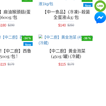
New
】麻油猴頭菇(蛋
【中一食品】(冷凍)-殺菌
)600g/包
全蛋液1kg/包
$180
$140
$290
$250
-34 %
-36 %
New
!!【中二廚】西魯
【中二廚】黃金泡菜
500g/包 !
(450g/罐) (冷藏)
$119
$115
$179
$179