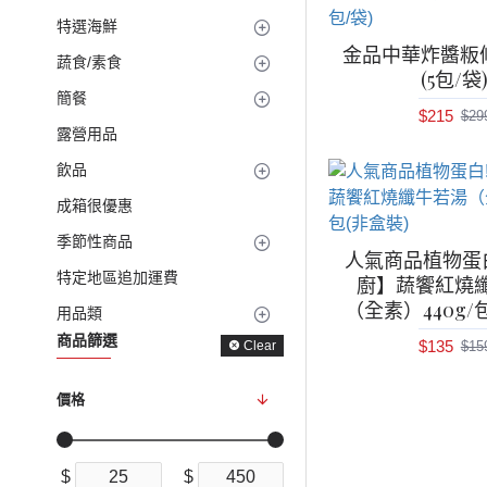
特選海鮮
金品中華炸醬粄條2
蔬食/素食
(5包/袋
簡餐
$215
$29
露營用品
飲品
成箱很優惠
季節性商品
人氣商品植物蛋
特定地區追加運費
廚】蔬饗紅燒
（全素）440g/
用品類
商品篩選
$135
Clear
$15
價格
$
$