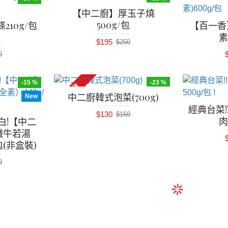
【中二廚】厚玉子燒
500g/包
10g/包
【百一香
)
素
$195
$250
9
-15 %
-23 %
有現貨
中二廚韓式泡菜(700g)
New
經典台菜!
$130
$169
肉
白!【中二
纖牛若湯
包(非盒裝)
9