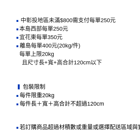
中彰投地區未滿$800需支付
每單250元
■
本島西部每單250元
■
宜花東每單350元
■
離島每單400元(20kg/件)
■
每單上限20kg
且尺寸長+寬+高合計120cm以下
包裝限制
▍
每件限重20kg
■
每件長＋寬＋高合計不超過120cm
■
若訂購商品超過材積數或重量或選擇配送區域與
■