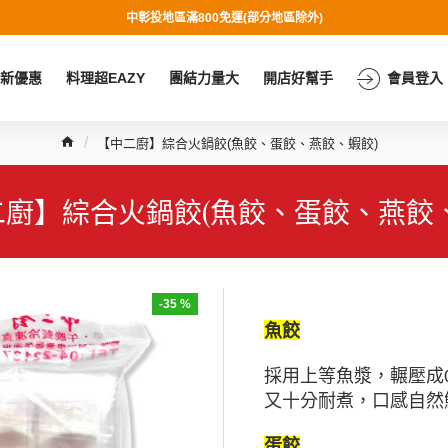
中彰投地區滿800免運(部分地區除外)
新優惠
料理超EAZY
團結力量大
開店好幫手
會員登入
【中二廚】綜合火鍋餃(魚餃、蛋餃、燕餃、蝦餃)
二廚】綜合火鍋餃(魚餃、蛋餃、燕餃、
-35 %
魚餃
採用上等魚漿，輾壓成
又十分耐煮，口感自然
蛋
餃