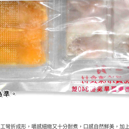
手工彎折成形，嚼感細緻又十分耐煮，口感自然鮮美，加