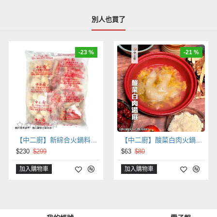
別人也買了
-23 %
-21 %
【中二廚】新綜合火鍋料1200g/包
【中二廚】酸菜白肉火鍋湯底(250g/包)急食鮮火鍋湯底
$230
$299
$63
$80
加入購物車
加入購物車