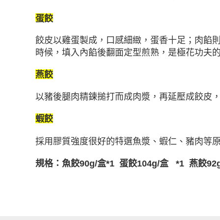
蛋
餃
餃皮以雞蛋製成，口感細緻，蛋香十足；
肉餡
時候，填入內餡後翻面定型煎熟，是極花功夫
燕餃
以豬後腿肉精鍊搥打而成肉漿，
再延壓成餃皮
蝦餃
採用膠質強度很好的特選魚漿、蝦仁、豬肉等
規格：
魚餃
90g/
盒
*1
蛋
餃
104g/
盒
*1
燕
餃
92g