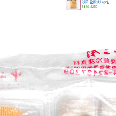
殺菌 全蛋液1kg/包
$140
$250