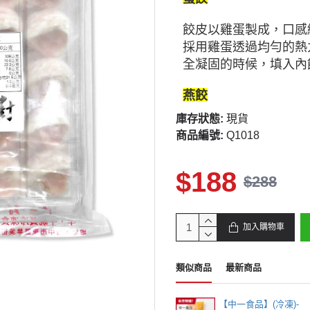
餃皮以雞蛋製成，口感
採用雞蛋透過均勻的熱
全凝固的時候，填入內
燕餃
庫存狀態:
現貨
商品編號:
Q1018
$188
$288
加入購物車
類似商品
最新商品
【中一食品】(冷凍)-