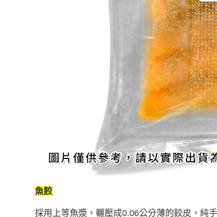
魚餃
採用上等魚漿，輾壓成
0.06
公分薄的餃皮，純