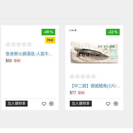
-49 %
-22 %
Hot
急食鮮火鍋湯底-人氣牛奶鍋【中二廚】克里昂乳酪火鍋湯底(250g/包)
$50
$99
【中二廚】挪威鯖魚(1片/包)(155g)
$77
$99
加入購物車
加入購物車