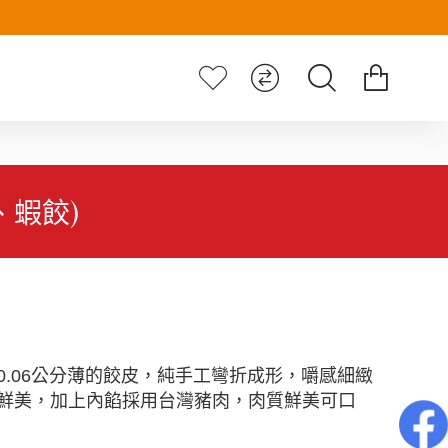
蝦餃)
0.06
公分薄的餃皮，純手工彎折成形，嚼感細緻
鮮美，加上內餡採用台灣豬肉，肉質鮮美可口