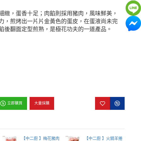
細緻，蛋香十足；
肉餡則採用豬肉，風味鮮美，
力，煎烤出一片片金黃色的蛋皮，在蛋液尚未完
餡後翻面定型煎熟，是極花功夫的一道產品。
大量採購
立即購買
【中二廚 】梅花豬肉
【中二廚 】火鍋羊捲