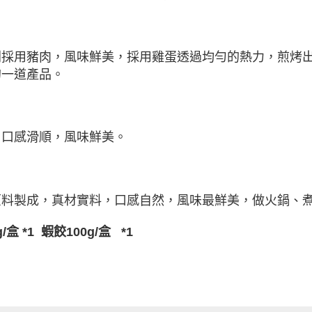
則採用豬肉，風味鮮美，
採用雞蛋透過均勻的熱力，煎烤
的一道產品。
，口感滑順，風味鮮美。
原料製成，真材實料，口感自然，風味最鮮美，做火鍋、
/
盒
*1
蝦
餃
100g/
盒
*1