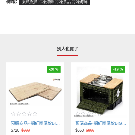
標籤:
凍鮮魚排.冷凍海鮮.冷凍食品.冷凍海鮮
別人也買了
-20 %
-19 %
預購商品--網紅團購款BIG ANT 韓國摺疊物流籃-專用木質上蓋(大片)
預購商品-網紅團購款BIG ANT 韓國摺疊物流籃-專用木質上蓋(一組兩片可搭IGT)
$720
$900
$650
$800