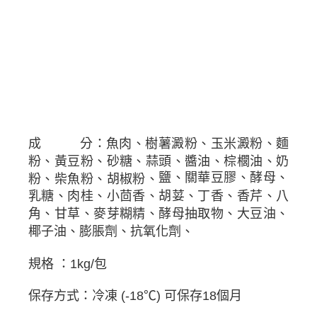
成 分：魚肉、樹薯澱粉、玉米澱粉、麵
粉、黃豆粉、砂糖、蒜頭、醬油、棕櫚油、奶
鹽、關華豆膠、酵母、
粉、柴魚粉、胡椒粉、
乳糖、肉桂、小茴香、胡荽、丁香、香芹、八
角、甘草、麥芽糊精、酵母抽取物、
大豆油、
椰子油、膨脹劑、抗氧化劑、
規格
：
1kg/
包
℃
)
保存方式：冷凍
(-18
可保存
18
個月