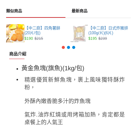
類似商品
最新商品
【中二廚】四角薯餅
【中二廚】日式炸豬排
(20片/包)
(100g/片)(6片)
$190
$215
$195
$239
商品介紹
黃金魚塊(旗魚)(1kg/包)
精選優質新鮮魚塊，裹上風味獨特酥炸
粉，
外酥內嫩香脆多汁的炸魚塊
氣炸
.油炸紅燒或用烤箱加熱，肯定都是
桌餐上的人氣王