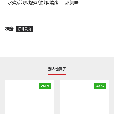
水煮/煎炒/燉煮/油炸/燒烤
都美味
標籤:
原味貢丸
別人也買了
-34 %
-26 %