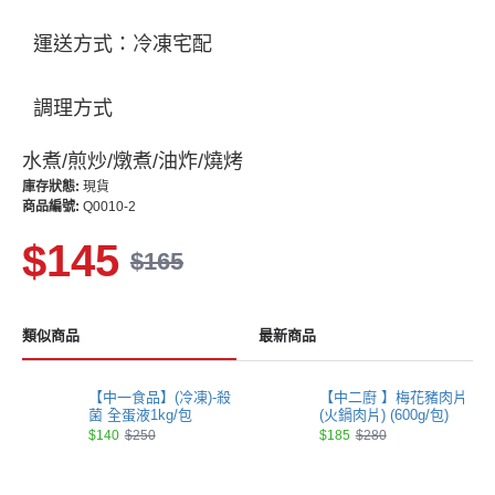
運送方式：冷凍宅配
調理方式
水煮/煎炒/燉煮/油炸/燒烤
庫存狀態:
現貨
商品編號:
Q0010-2
$145
$165
類似商品
最新商品
【中一食品】(冷凍)-殺
【中二廚 】梅花豬肉片
菌 全蛋液1kg/包
(火鍋肉片) (600g/包)
$140
$250
$185
$280